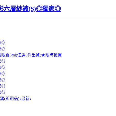
星彩六層紗被(S)◎獨家◎
家◎
家◎
眼霜5ml(任選3件出貨)★限時搶買
家◎
家◎
家◎
家◎
家◎
家◎
(即期品)↓最新↓