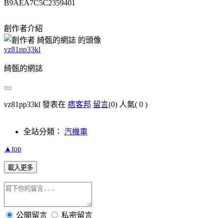
B9AEA7C5C2359401
創作者介紹
vz81pp33kl
綺甄的網誌
vz81pp33kl 發表在
痞客邦
留言
(0)
人氣(
0
)
全站分類：
汽機車
▲top
載入更多
公開留言
私密留言